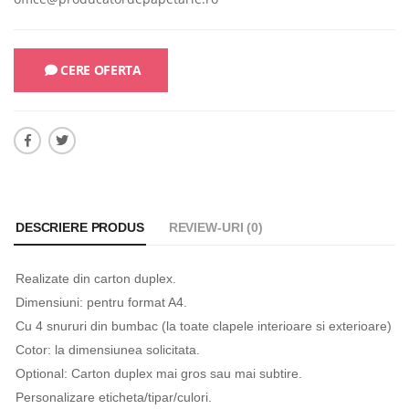
driana Rogojinaru
-
16.01.2021
Adriana Rogojinaru
-
16.01.2021
otrivit normelor în vigoare,
Ai putea sa inlocuiesti mapele
CERE OFERTA
rhivarea documentelor financiar-
dosarele din plastic de la bir
ontabile se face conform unor
cele confectionate din carton
eguli specifice. Spre exemplu,
CITESTE MAI MULT
xistă peste 20 de acte ce trebuie
ăstrate…
ITESTE MAI MULT
DESCRIERE PRODUS
REVIEW-URI (0)
Realizate din carton duplex.
Dimensiuni: pentru format A4.
Cu 4 snururi din bumbac (la toate clapele interioare si exterioare)
Cotor: la dimensiunea solicitata.
Optional: Carton duplex mai gros sau mai subtire.
Personalizare eticheta/tipar/culori.