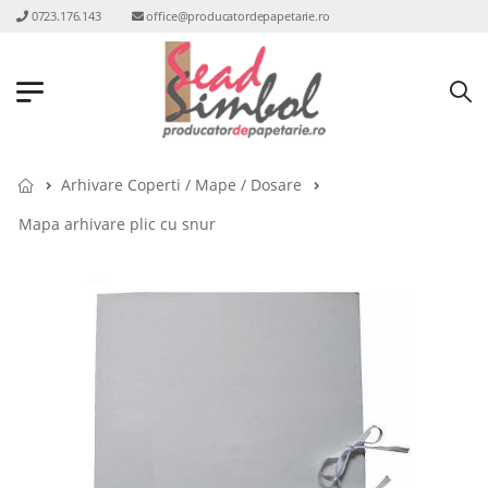
0723.176.143
office@producatordepapetarie.ro
Arhivare Coperti / Mape / Dosare
Mapa arhivare plic cu snur