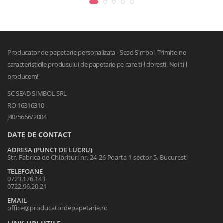
Producator de papetarie personalizata - Sead Simbol. Trimite-ne
caracteristicile produsului de papetarie pe care ti-l doresti. Noi ti-l
producem!
SC SEAD SIMBOL SRL
RO 16316310
J40/5666/2004
DATE DE CONTACT
ADRESA (PUNCT DE LUCRU)
Str. Fabrica de Chibrituri nr. 24-26 Poarta 1 sector 5, Bucuresti
TELEFOANE
0723.176.143
0722.96.20.21
EMAIL
office@producatordepapetarie.ro