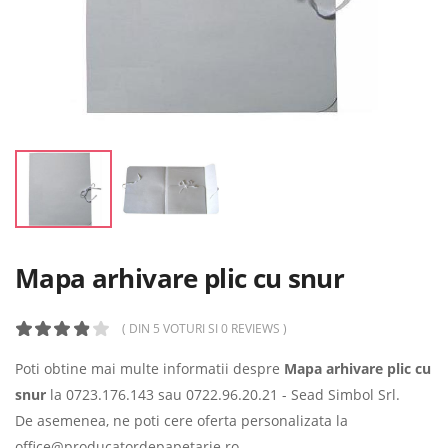
Mapa arhivare plic cu snur
( DIN 5 VOTURI SI 0 REVIEWS )
Poti obtine mai multe informatii despre
Mapa arhivare plic cu
snur
la
0723.176.143
sau
0722.96.20.21
- Sead Simbol Srl.
De asemenea, ne poti cere oferta personalizata la
CAT TIMP SE PASTREAZA ACTELE UNEI FIRME
office@producatordepapetarie.ro