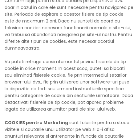
Conform legii, putem stoca cookies pe dispozitivul dvs.
doar in cazul in care ele sunt necesare pentru navigarea pe
site. Perioada de expirare a acestor fisiere de tip cookie
este de maximum 2 ani. Daca nu sunteti de acord cu
folosirea cookies necesare functionarii normale a site-ului,
va trebui sa abandonati navigarea pe site-ul nostru. Pentru
diferite alte tipuri de cookies, este necesar acordul
dumneavoastra.
Va puteti retrage consimtamantul privind fisierele de tip
cookie in orice moment. In acest scop, puteti sa blocati
sau eliminati fisierele cookie, fie prin intermediul setarilor
browser-ului dvs., fie prin utilizarea unor software-uri puse
la dispozitie de terti sau urmand instructiunile specifice
pentru categoriile de cookie din sectiunile urmatoare. Daca
dezactivati fisierele de tip cookie, pot aparea probleme
legate de utilizarea anumitor parti ale site-ului web.
COOKIES pentru Marketing
sunt folosite pentru a stoca
vizitele si cautarile unui utilizator pe web si a-i afisa
anunturi relevante si antrenante in functie de cautarile