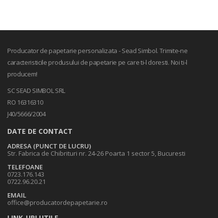
Producator de papetarie personalizata - Sead Simbol. Trimite-ne
caracteristicile produsului de papetarie pe care ti-l doresti. Noi ti-l
producem!
SC SEAD SIMBOL SRL
RO 16316310
J40/5666/2004
DATE DE CONTACT
ADRESA (PUNCT DE LUCRU)
Str. Fabrica de Chibrituri nr. 24-26 Poarta 1 sector 5, Bucuresti
TELEFOANE
0723.176.143
0722.96.20.21
EMAIL
office@producatordepapetarie.ro
LINK-URI UTILE