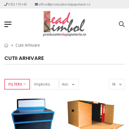
0723.176.143
office@producatordepapetarie.ro
Cutii Arhivare
CUTII ARHIVARE
FILTERS