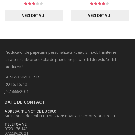
VEZI DETALII
VEZI DETALII
Producator de papetarie personalizata - Sead Simbol. Trimite-ne
caracteristicile produsului de papetarie pe care ti-l doresti. Noi ti-l
producem!
SC SEAD SIMBOL SRL
RO 16316310
J40/5666/2004
DATE DE CONTACT
ADRESA (PUNCT DE LUCRU)
Str. Fabrica de Chibrituri nr. 24-26 Poarta 1 sector 5, Bucuresti
TELEFOANE
0723.176.143
0722.96.20.21