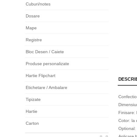
Cuburi/notes
Dosare
Mape
Registre
Bloc Desen / Caiete
Produse personalizate
Hartie Flipchart
DESCRI
Etichetare / Ambalare
Confecti
Tipizate
Dimensiun
Hartie
Finisare: 
Cotor: la 
Carton
Optional:
Aplicare h