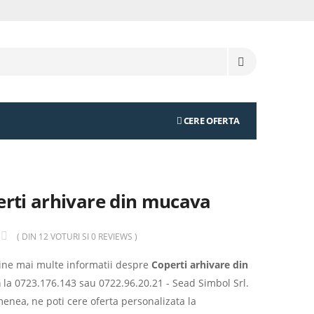
CERE OFERTA
rti arhivare din mucava
( DIN 12 VOTURI SI 0 REVIEWS )
tine mai multe informatii despre
Coperti arhivare din
a
la
0723.176.143
sau
0722.96.20.21
- Sead Simbol Srl.
enea, ne poti cere oferta personalizata la