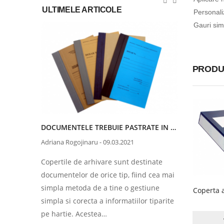
ULTIMELE ARTICOLE
Personaliz
Gauri sim
PRODU
ALEGE PRODUSE PENTRU BIROU DIN MATERIALE RECICLABILE
DOCUMENTELE TREBUIE PASTRATE IN COPERTI DE ARHIVARE
Adriana Rogojinaru
-
09.03.2021
Adriana Rog
i
Copertile de arhivare sunt destinate
Potrivit no
 cu cele
documentelor de orice tip, fiind cea mai
documentel
simpla metoda de a tine o gestiune
face confo
Coperta 
simpla si corecta a informatiilor tiparite
exemplu, e
pe hartie. Acestea…
trebuie pă