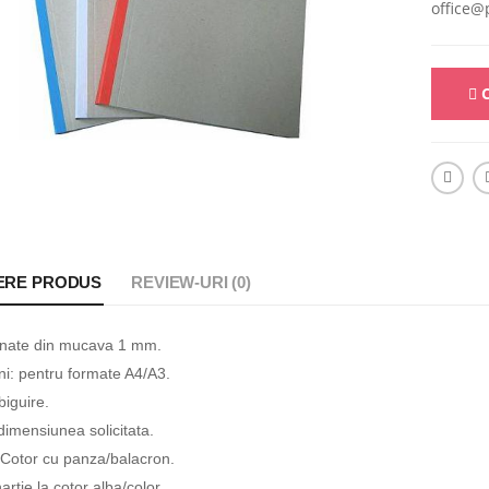
office@
C
ERE PRODUS
REVIEW-URI (0)
onate din mucava 1 mm.
i: pentru formate A4/A3.
biguire.
dimensiunea solicitata.
 Cotor cu panza/balacron.
artie la cotor alba/color.