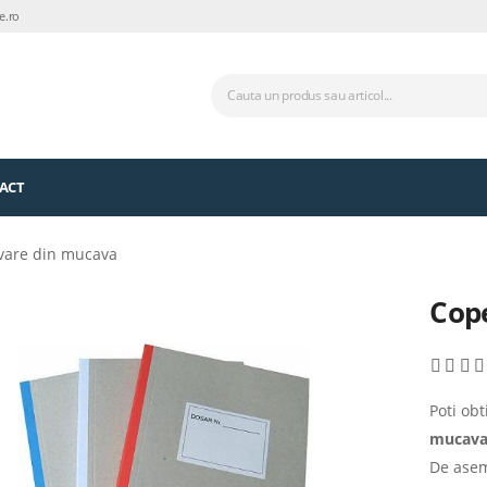
e.ro
ACT
ivare din mucava
Cope
Poti ob
mucav
De asem