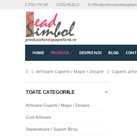
0723.176.143
0722.96.20.21
office@producatordepapetari
HOME
PRODUSE
DESPRE NOI
BLOG
CONT
Arhivare Coperti / Mape / Dosare
Coperti arh
TOATE CATEGORIILE
Arhivare Coperti / Mape / Dosare
Cutii Arhivare
Separatoare / Suport Birou