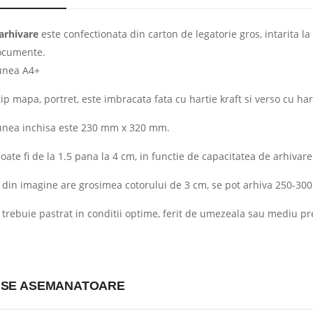
arhivare
este confectionata din carton de legatorie gros, intarita l
ocumente.
unea A4+
ip mapa, portret, este imbracata fata cu hartie kraft si verso cu har
nea inchisa este 230 mm x 320 mm.
oate fi de la 1.5 pana la 4 cm, in functie de capacitatea de arhivare
CAT TIMP SE PASTREAZA ACTELE UNEI FIRME
din imagine are grosimea cotorului de 3 cm, se pot arhiva 250-300
ojinaru
-
16.01.2021
Adriana Rogojinaru
-
16.01.2021
trebuie pastrat in conditii optime, ferit de umezeala sau mediu pr
rmelor în vigoare, arhivarea
Ai putea sa inlocuiesti mapele si
or financiar-contabile se
dosarele din plastic de la birou cu
rm unor reguli specifice. Spre
confectionate din carton?
xistă peste 20 de acte ce
SE ASEMANATOARE
CITESTE MAI MULT
strate…