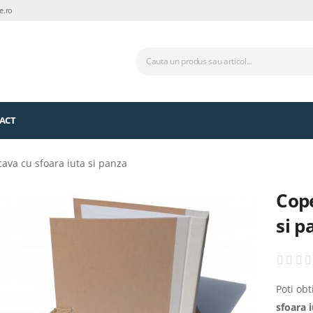
e.ro
ACT
ava cu sfoara iuta si panza
Cope
si p
Poti ob
sfoara 