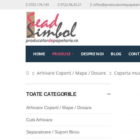
0723.176.143
0722.96.20.21
office@producatordepapetari
HOME
PRODUSE
DESPRE NOI
BLOG
CONT
Arhivare Coperti / Mape / Dosare
Coperta muc
TOATE CATEGORIILE
Arhivare Coperti / Mape / Dosare
Cutii Arhivare
Separatoare / Suport Birou