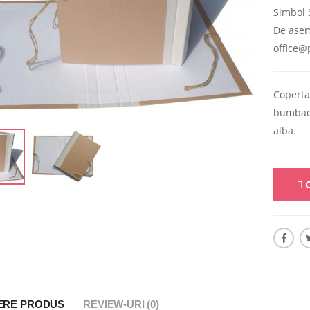
Simbol S
De asem
office@
Coperta
bumbac a
alba.
C
ERE PRODUS
REVIEW-URI (0)