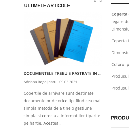
ULTIMELE ARTICOLE
Coperta 
legare d
Dimensi
Coperta t
Dimensiu
Cotorul p
ALEGE PRODUSE PENTRU BIROU DIN MATERIALE RECICLABILE
DOCUMENTELE TREBUIE PASTRATE IN COPERTI DE ARHIVARE
Produsul 
Adriana Rogojinaru
-
09.03.2021
Adriana Rog
Produsul 
i
Copertile de arhivare sunt destinate
Potrivit no
 cu cele
documentelor de orice tip, fiind cea mai
documentel
simpla metoda de a tine o gestiune
face confo
simpla si corecta a informatiilor tiparite
exemplu, e
PRODU
pe hartie. Acestea…
trebuie pă