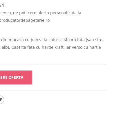
rl.
enea, ne poti cere oferta personalizata la
producatordepapetarie.ro
 din mucava cu panza la cotor si sfoara iuta (sau siret
lb). Caserta fata cu hartie kraft, iar verso cu hartie
ERE OFERTA