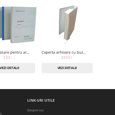
CITESTE MAI MULT
CITESTE MAI M
Coperti dosare pentru arhivare
Coperta arhivare cu buzunar flexibil
VEZI DETALII
VEZI DETALII
LINK-URI UTILE
Despre noi
5,