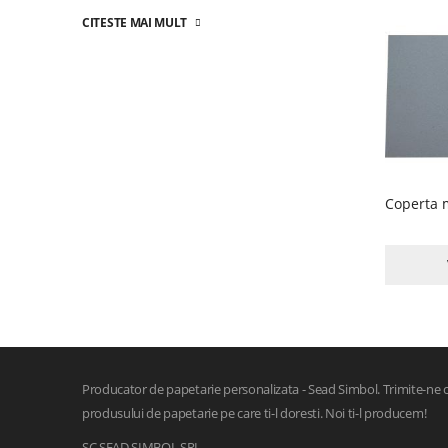
CITESTE MAI MULT
CITESTE MA
Producator de papetarie personalizata - Sead Simbol. Trimite-ne ca
produsului de papetarie pe care ti-l doresti. Noi ti-l producem!
SC SEAD SIMBOL SRL