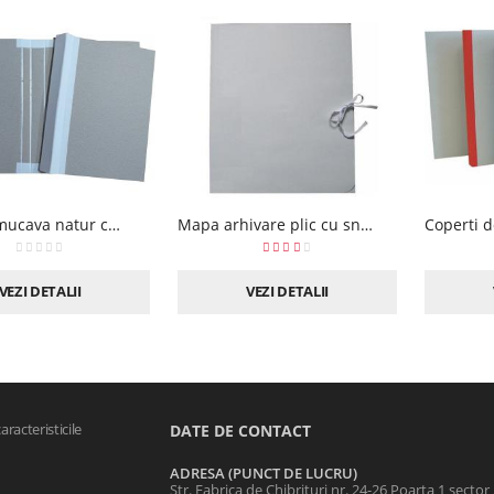
I MULT
Coperta mucava natur cu panza si ricane la cotor
Mapa arhivare plic cu snur
VEZI DETALII
VEZI DETALII
racteristicile
DATE DE CONTACT
ADRESA (PUNCT DE LUCRU)
Str. Fabrica de Chibrituri nr. 24-26 Poarta 1 sector 