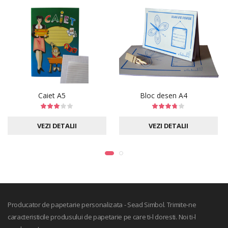
Caiet A5
Bloc desen A4
VEZI DETALII
VEZI DETALII
Producator de papetarie personalizata - Sead Simbol. Trimite-ne
caracteristicile produsului de papetarie pe care ti-l doresti. Noi ti-l