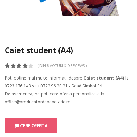
Caiet student (A4)
( DIN 8 VOTURI SI 0 REVIEWS )
Poti obtine mai multe informatii despre
Caiet student (A4)
la
0723.176.143
sau
0722.96.20.21
- Sead Simbol Srl.
De asemenea, ne poti cere oferta personalizata la
office@producatordepapetarie.ro
CERE OFERTA
CAT TIMP SE PASTREAZA ACTELE UNEI FIRME