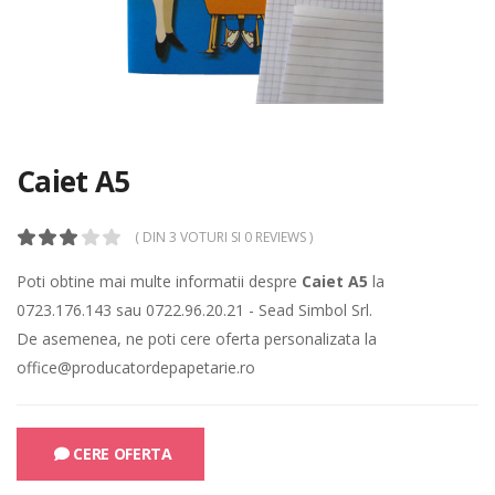
Caiet A5
( DIN 3 VOTURI SI 0 REVIEWS )
Poti obtine mai multe informatii despre
Caiet A5
la
0723.176.143
sau
0722.96.20.21
- Sead Simbol Srl.
De asemenea, ne poti cere oferta personalizata la
office@producatordepapetarie.ro
CERE OFERTA
CAT TIMP SE PASTREAZA ACTELE UNEI FIRME