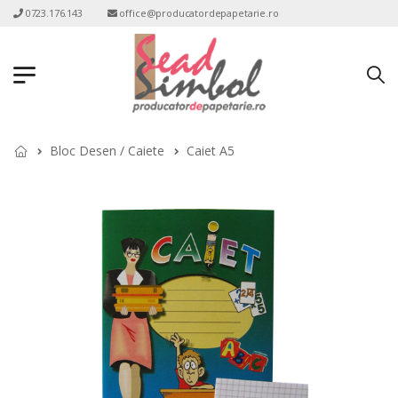
0723.176.143
office@producatordepapetarie.ro
Bloc Desen / Caiete
Caiet A5