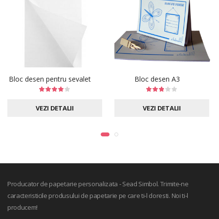
Bloc desen pentru sevalet
Bloc desen A3
VEZI DETALII
VEZI DETALII
Producator de papetarie personalizata - Sead Simbol. Trimite-ne
caracteristicile produsului de papetarie pe care ti-l doresti. Noi ti-l
producem!