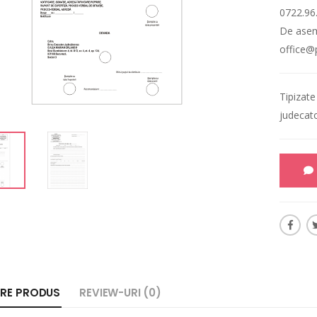
0722.96
De asem
office@
Tipizate
judecato
ERE PRODUS
REVIEW-URI (0)