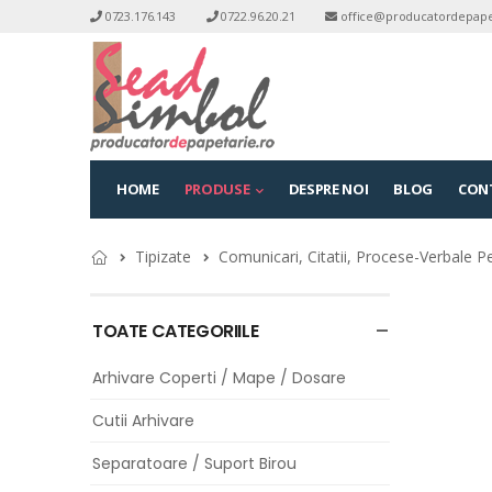
0723.176.143
0722.96.20.21
office@producatordepape
HOME
PRODUSE
DESPRE NOI
BLOG
CON
Tipizate
Comunicari, Citatii, Procese-Verbale P
TOATE CATEGORIILE
Arhivare Coperti / Mape / Dosare
Cutii Arhivare
Separatoare / Suport Birou