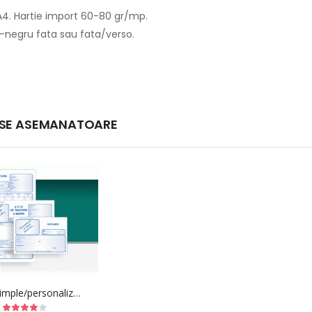
4. Hartie import 60-80 gr/mp.
b-negru fata sau fata/verso.
SE ASEMANATOARE
CAT TIMP SE PASTREAZA ACTELE UNEI FIRME
ojinaru
-
16.01.2021
Adriana Rogojinaru
-
16.01.2021
rmelor în vigoare, arhivarea
Ai putea sa inlocuiesti mapele si do
r financiar-contabile se face
din plastic de la birou cu cele
r reguli specifice. Spre
confectionate din carton?
istă peste 20 de acte ce
CITESTE MAI MULT
Tipizate simple/personalizate
strate…