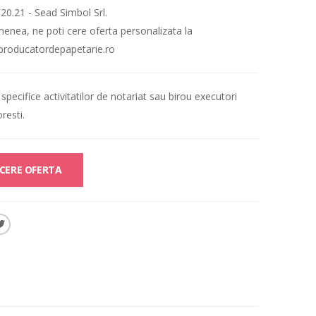
.20.21
- Sead Simbol Srl.
enea, ne poti cere oferta personalizata la
producatordepapetarie.ro
 specifice activitatilor de notariat sau birou executori
resti.
CERE OFERTA