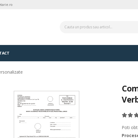
tarie.ro
TACT
ersonalizate
Comu
Verb
Poti ob
Proces