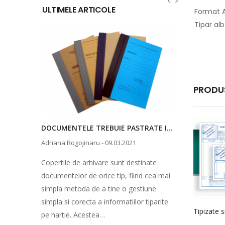
ULTIMELE ARTICOLE
Format A
Tipar al
PRODU
ALEGE PRODUSE PENTRU BIROU DIN MATERIALE RECICLABILE
DOCUMENTELE TREBUIE PASTRATE IN COPERTI DE ARHIVARE
Adriana Rogojinaru
-
09.03.2021
Adriana Rog
 dosarele
Copertile de arhivare sunt destinate
Potrivit no
documentelor de orice tip, fiind cea mai
documentelo
simpla metoda de a tine o gestiune
conform uno
simpla si corecta a informatiilor tiparite
exemplu, ex
pe hartie. Acestea…
trebuie pă