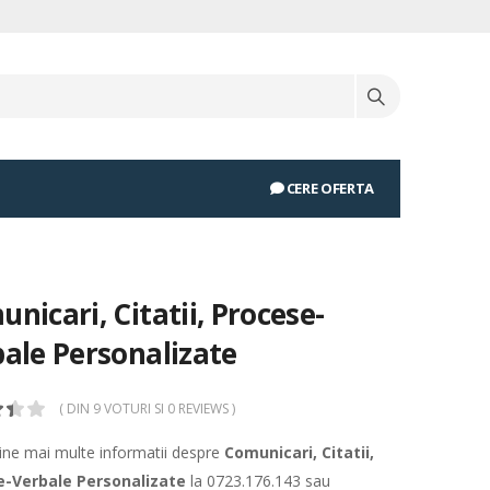
CERE OFERTA
nicari, Citatii, Procese-
ale Personalizate
( DIN 9 VOTURI SI 0 REVIEWS )
tine mai multe informatii despre
Comunicari, Citatii,
e-Verbale Personalizate
la
0723.176.143
sau